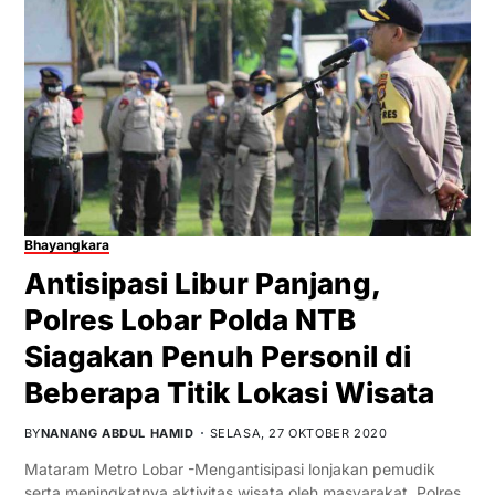
Bhayangkara
Antisipasi Libur Panjang,
Polres Lobar Polda NTB
Siagakan Penuh Personil di
Beberapa Titik Lokasi Wisata
BY
NANANG ABDUL HAMID
SELASA, 27 OKTOBER 2020
Mataram Metro Lobar -Mengantisipasi lonjakan pemudik
serta meningkatnya aktivitas wisata oleh masyarakat, Polres