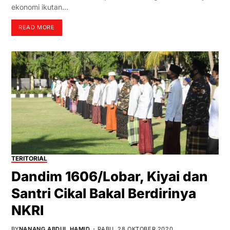
ekonomi ikutan…
READ MORE
TERITORIAL
Dandim 1606/Lobar, Kiyai dan
Santri Cikal Bakal Berdirinya
NKRI
BY
NANANG ABDUL HAMID
RABU, 28 OKTOBER 2020