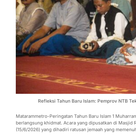
Refleksi Tahun Baru Islam: Pemprov NTB T
Matarammetro-Peringatan Tahun Baru Islam 1 Muharram 
berlangsung khidmat. Acara yang dipusatkan di Masjid 
(15/6/2026) yang dihadiri ratusan jemaah yang memenuh