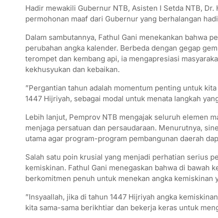
​Hadir mewakili Gubernur NTB, Asisten I Setda NTB, Dr.
permohonan maaf dari Gubernur yang berhalangan hadir
​Dalam sambutannya, Fathul Gani menekankan bahwa perg
perubahan angka kalender. Berbeda dengan gegap gempi
terompet dan kembang api, ia mengapresiasi masyaraka
kekhusyukan dan kebaikan.
​”Pergantian tahun adalah momentum penting untuk kita 
1447 Hijriyah, sebagai modal untuk menata langkah yang l
​Lebih lanjut, Pemprov NTB mengajak seluruh elemen m
menjaga persatuan dan persaudaraan. Menurutnya, sine
utama agar program-program pembangunan daerah dapat
​Salah satu poin krusial yang menjadi perhatian serius 
kemiskinan. Fathul Gani menegaskan bahwa di bawah k
berkomitmen penuh untuk menekan angka kemiskinan yan
​”Insyaallah, jika di tahun 1447 Hijriyah angka kemiskinan
kita sama-sama berikhtiar dan bekerja keras untuk men