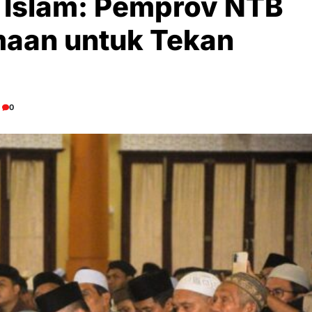
u Islam: Pemprov NTB
aan untuk Tekan
0