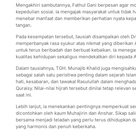
​Mengakhiri sambutannya, Fathul Gani berpesan agar m
kepedulian sosial. Ia mengajak masyarakat untuk tidak h
menebar manfaat dan memberikan perhatian nyata kepad
tangan.
Pada kesempatan tersebut, tausiah disampaikan oleh D
memperbanyak rasa syukur atas nikmat yang diberikan 
untuk terus beribadah dan berbuat kebaikan. Ia meneg
kualitas kehidupan sekaligus mendekatkan diri kepada 
Dalam tausiahnya, TGH. Munajib Khalid juga mengisahk
sebagai salah satu peristiwa penting dalam sejarah Isla
hati, kesabaran, dan tawakal Rasulullah dalam menghad
Quraisy. Nilai-nilai hijrah tersebut dinilai tetap rele
saat ini.
Lebih lanjut, ia menekankan pentingnya memperkuat s
dicontohkan oleh kaum Muhajirin dan Anshar. Sikap sa
bersama menjadi teladan yang perlu terus dihidupkan 
yang harmonis dan penuh keberkaha.