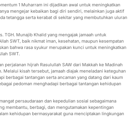
omentum 1 Muharram ini dijadikan awal untuk meningkatkan
anya mengejar kebaikan bagi diri sendiri, melainkan juga aktif
a tetangga serta kerabat di sekitar yang membutuhkan uluran
rs. TGH. Munajib Khalid yang mengajak jamaah untuk
Allah SWT, baik nikmat iman, kesehatan, maupun kesempatan
askan bahwa rasa syukur merupakan kunci untuk meningkatkan
Allah SWT.
an perjalanan hijrah Rasulullah SAW dari Makkah ke Madinah
m. Melalui kisah tersebut, jamaah diajak meneladani keteguhan
api berbagai tantangan serta ancaman yang datang dari kaum
van sebagai pedoman menghadapi berbagai tantangan kehidupan
emangat persaudaraan dan kepedulian sosial sebagaimana
ling membantu, berbagi, dan mengutamakan kepentingan
dalam kehidupan bermasyarakat guna menciptakan lingkungan