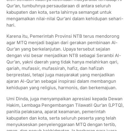
Qur’an, tumbuhnya persaudaraan di antara seluruh
kabupaten dan kota, serta lahirnya semangat untuk
mengamalkan nilai-nilai Qur’ani dalam kehidupan sehari-
hari.
Karena itu, Pemerintah Provinsi NTB terus mendorong
agar MTQ menjadi bagian dari gerakan pembinaan Al-
Qur’an yang berkelanjutan. Upaya tersebut sejalan
dengan visi besar menjadikan NTB sebagai Serambi Al-
Qur’an, yakni daerah yang tidak hanya melahirkan qari,
qariah, mufassir, mufassirah, hafiz, dan hafizah
berprestasi, tetapi juga masyarakat yang menjadikan
ajaran Al-Qur’an sebagai inspirasi dalam membangun
kehidupan yang religius, harmonis, dan berkemajuan.
Umi Dinda, juga menyampaikan apresiasi kepada Dewan
Hakim, Lembaga Pengembangan Tilawatil Qur’an (LPTQ),
panitia pelaksana, aparat keamanan, pemerintah
kabupaten dan kota, serta seluruh peserta yang telah
menyukseskan penyelenggaraan MTQ dengan tertib,
aman, dan penuh kekhidmatan. Ia berharap para juara