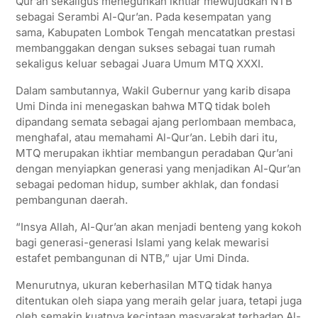
Qur’an sekaligus meneguhkan ikhtiar mewujudkan NTB
sebagai Serambi Al-Qur’an. Pada kesempatan yang
sama, Kabupaten Lombok Tengah mencatatkan prestasi
membanggakan dengan sukses sebagai tuan rumah
sekaligus keluar sebagai Juara Umum MTQ XXXI.
Dalam sambutannya, Wakil Gubernur yang karib disapa
Umi Dinda ini menegaskan bahwa MTQ tidak boleh
dipandang semata sebagai ajang perlombaan membaca,
menghafal, atau memahami Al-Qur’an. Lebih dari itu,
MTQ merupakan ikhtiar membangun peradaban Qur’ani
dengan menyiapkan generasi yang menjadikan Al-Qur’an
sebagai pedoman hidup, sumber akhlak, dan fondasi
pembangunan daerah.
“Insya Allah, Al-Qur’an akan menjadi benteng yang kokoh
bagi generasi-generasi Islami yang kelak mewarisi
estafet pembangunan di NTB,” ujar Umi Dinda.
Menurutnya, ukuran keberhasilan MTQ tidak hanya
ditentukan oleh siapa yang meraih gelar juara, tetapi juga
oleh semakin kuatnya kecintaan masyarakat terhadap Al-