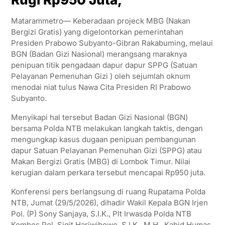
Matarammetro— Keberadaan projeck MBG (Nakan
Bergizi Gratis) yang digelontorkan pemerintahan
Presiden Prabowo Subyanto-Gibran Rakabuming, melaui
BGN (Badan Gizi Nasional) merangsang maraknya
penipuan titik pengadaan dapur dapur SPPG (Satuan
Pelayanan Pemenuhan Gizi ) oleh sejumlah oknum
menodai niat tulus Nawa Cita Presiden RI Prabowo
Subyanto.
Menyikapi hal tersebut Badan Gizi Nasional (BGN)
bersama Polda NTB melakukan langkah taktis, dengan
mengungkap kasus dugaan penipuan pembangunan
dapur Satuan Pelayanan Pemenuhan Gizi (SPPG) atau
Makan Bergizi Gratis (MBG) di Lombok Timur. Nilai
kerugian dalam perkara tersebut mencapai Rp950 juta.
Konferensi pers berlangsung di ruang Rupatama Polda
NTB, Jumat (29/5/2026), dihadir Wakil Kepala BGN Irjen
Pol. (P) Sony Sanjaya, S.I.K., Plt Irwasda Polda NTB
Kombes Pol. Sigit Hariwibowo, S.I.K., M.H., Kabid Humas