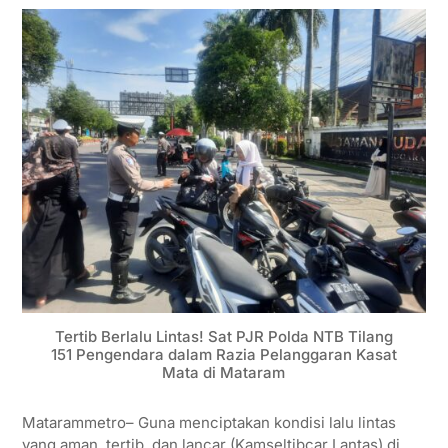
Tertib Berlalu Lintas! Sat PJR Polda NTB Tilang
151 Pengendara dalam Razia Pelanggaran Kasat
Mata di Mataram
Matarammetro– Guna menciptakan kondisi lalu lintas
yang aman, tertib, dan lancar (Kamseltibcar Lantas) di