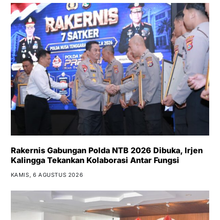
Rakernis Gabungan Polda NTB 2026 Dibuka, Irjen
Kalingga Tekankan Kolaborasi Antar Fungsi
KAMIS, 6 AGUSTUS 2026