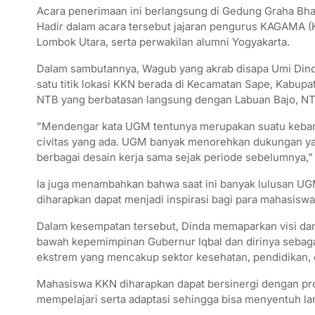
​Acara penerimaan ini berlangsung di Gedung Graha Bha
Hadir dalam acara tersebut jajaran pengurus KAGAMA (K
Lombok Utara, serta perwakilan alumni Yogyakarta.
​Dalam sambutannya, Wagub yang akrab disapa Umi Din
satu titik lokasi KKN berada di Kecamatan Sape, Kabup
NTB yang berbatasan langsung dengan Labuan Bajo, NT
​”Mendengar kata UGM tentunya merupakan suatu kebang
civitas yang ada. UGM banyak menorehkan dukungan ya
berbagai desain kerja sama sejak periode sebelumnya,” 
​Ia juga menambahkan bahwa saat ini banyak lulusan UG
diharapkan dapat menjadi inspirasi bagi para mahasisw
​Dalam kesempatan tersebut, Dinda memaparkan visi dan
bawah kepemimpinan Gubernur Iqbal dan dirinya sebaga
ekstrem yang mencakup sektor kesehatan, pendidikan, 
Mahasiswa KKN diharapkan dapat bersinergi dengan pr
mempelajari serta adaptasi sehingga bisa menyentuh l