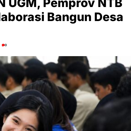
N UGM, Pemprov NTB
laborasi Bangun Desa
0