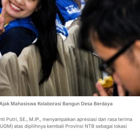
jak Mahasiswa Kolaborasi Bangun Desa Berdaya
 Putri, SE., M.IP., menyampaikan apresiasi dan rasa terima
GM) atas dipilihnya kembali Provinsi NTB sebagai lokasi