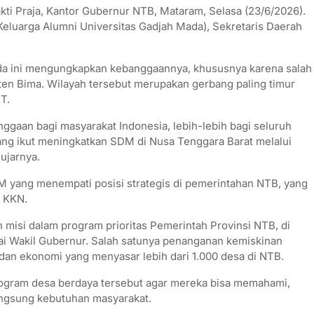
kti Praja, Kantor Gubernur NTB, Mataram, Selasa (23/6/2026).
eluarga Alumni Universitas Gadjah Mada), Sekretaris Daerah
da ini mengungkapkan kebanggaannya, khususnya karena salah
aten Bima. Wilayah tersebut merupakan gerbang paling timur
T.
gaan bagi masyarakat Indonesia, lebih-lebih bagi seluruh
ng ikut meningkatkan SDM di Nusa Tenggara Barat melalui
ujarnya.
M yang menempati posisi strategis di pemerintahan NTB, yang
a KKN.
 misi dalam program prioritas Pemerintah Provinsi NTB, di
i Wakil Gubernur. Salah satunya penanganan kemiskinan
dan ekonomi yang menyasar lebih dari 1.000 desa di NTB.
ogram desa berdaya tersebut agar mereka bisa memahami,
angsung kebutuhan masyarakat.