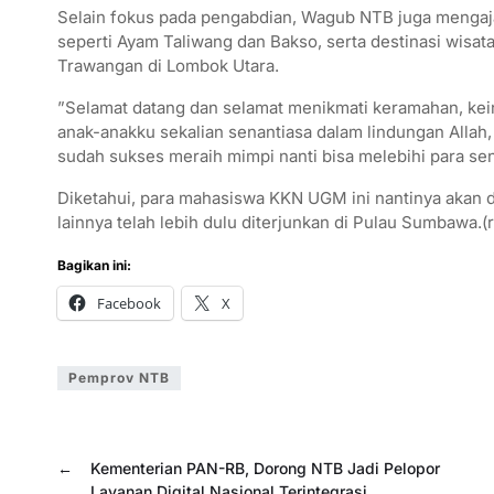
​Selain fokus pada pengabdian, Wagub NTB juga menga
seperti Ayam Taliwang dan Bakso, serta destinasi wisat
Trawangan di Lombok Utara.
​”Selamat datang dan selamat menikmati keramahan, kei
anak-anakku sekalian senantiasa dalam lindungan Allah
sudah sukses meraih mimpi nanti bisa melebihi para sen
​Diketahui, para mahasiswa KKN UGM ini nantinya akan di
lainnya telah lebih dulu diterjunkan di Pulau Sumbawa.(
Bagikan ini:
Facebook
X
Pemprov NTB
←
Kementerian PAN-RB, Dorong NTB Jadi Pelopor
Layanan Digital Nasional Terintegrasi