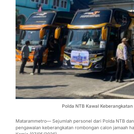
Polda NTB Kawal Keberangkatan 
Matarammetro— Sejumlah personel dari Polda NTB dan
pengawalan keberangkatan rombongan calon jamaah haji