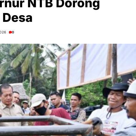
rnur NTB Dorong
s Desa
2026
0