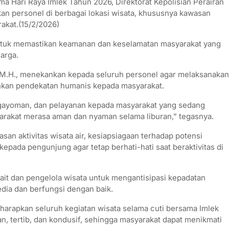
Hari Raya Imlek Tahun 2026, Direktorat Kepolisian Perairan
an personel di berbagai lokasi wisata, khususnya kawasan
rakat.(15/2/2026)
 untuk memastikan keamanan dan keselamatan masyarakat yang
arga.
K., M.H., menekankan kepada seluruh personel agar melaksanakan
kan pendekatan humanis kepada masyarakat.
gayoman, dan pelayanan kepada masyarakat yang sedang
arakat merasa aman dan nyaman selama liburan,” tegasnya.
an aktivitas wisata air, kesiapsiagaan terhadap potensi
epada pengunjung agar tetap berhati-hati saat beraktivitas di
rkait dan pengelola wisata untuk mengantisipasi kepadatan
dia dan berfungsi dengan baik.
iharapkan seluruh kegiatan wisata selama cuti bersama Imlek
n, tertib, dan kondusif, sehingga masyarakat dapat menikmati