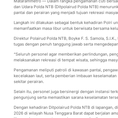
Matarammetro — Dalam rangka pengamanan cuti bersama 
dan Udara Polda NTB (Ditpolairud Polda NTB) menurunk
pantai dan perairan yang menjadi tujuan rekreasi masya
Langkah ini dilakukan sebagai bentuk kehadiran Polri
memanfaatkan masa libur untuk berwisata bersama kelu
Direktur Polairud Polda NTB, Boyke F. S. Samola, S.I.
tugas dengan penuh tanggung jawab serta mengedepan
“Seluruh personel agar memberikan perlindungan, pen
melaksanakan rekreasi di tempat wisata, sehingga masy
Pengamanan meliputi patroli di kawasan pantai, pengawas
kecelakaan laut, serta pemberian imbauan keselamatan k
sekitar perairan.
Selain itu, personel juga bersinergi dengan instansi te
pengunjung serta memastikan sarana keselamatan terse
Dengan kehadiran Ditpolairud Polda NTB di lapangan, d
2026 di wilayah Nusa Tenggara Barat dapat berjalan ama