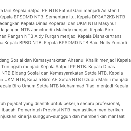
a lain Kepala Satpol PP NTB Fathul Gani menjadi Asisten I
i Kepala BPSDMD NTB. Sementara itu, Kepala DP3AP2KB NTB
Sedangkan Kepala Dinas Koperasi dan UKM NTB Masyhuri
rdagangan NTB Jamaluddin Malady menjadi Kepala Biro
nan Pangan NTB Aidy Furqan menjadi Kepala Disnakertrans
na Kepala BPBD NTB, Kepala BPSDMD NTB Baiq Nelly Yuniarti
 Bidang Sosial dan Kemasyarakatan Ahsanul Khalik menjadi Kepala
Triningsih menjadi Kepala Satpol PP NTB. Kepala Dinas
r NTB Bidang Sosial dan Kemasyarakatan Setda NTB, Kepala
n UKM NTB, Kepala Biro AP Setda NTB Izzudin Mahili menjadi
Kepala Biro Umum Setda NTB Muhammad Riadi menjadi Kepala
h pejabat yang dilantik untuk bekerja secara profesional,
ai ibadah. Pemerintah Provinsi NTB memastikan memberikan
nunjukkan kinerja sungguh-sungguh dan memberikan manfaat