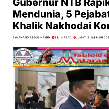
Gubernur NTB Rapi
Mendunia, 5 Pejaba
Khalik Nakhodai Ko
BY
NANANG ABDUL HAMID
3 MIN READ
JUMAT, 9 JANUARI 20