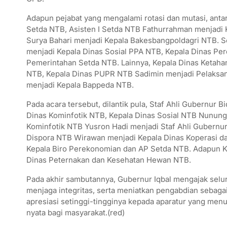
Adapun pejabat yang mengalami rotasi dan mutasi, antar
Setda NTB, Asisten I Setda NTB Fathurrahman menjad
Surya Bahari menjadi Kepala Bakesbangpoldagri NTB. 
menjadi Kepala Dinas Sosial PPA NTB, Kepala Dinas Pe
Pemerintahan Setda NTB. Lainnya, Kepala Dinas Ketaha
NTB, Kepala Dinas PUPR NTB Sadimin menjadi Pelaksa
menjadi Kepala Bappeda NTB.
Pada acara tersebut, dilantik pula, Staf Ahli Gubernur
Dinas Kominfotik NTB, Kepala Dinas Sosial NTB Nunung 
Kominfotik NTB Yusron Hadi menjadi Staf Ahli Gubernu
Dispora NTB Wirawan menjadi Kepala Dinas Koperasi da
Kepala Biro Perekonomian dan AP Setda NTB. Adapun 
Dinas Peternakan dan Kesehatan Hewan NTB.
Pada akhir sambutannya, Gubernur Iqbal mengajak seluru
menjaga integritas, serta meniatkan pengabdian sebag
apresiasi setinggi-tingginya kepada aparatur yang me
nyata bagi masyarakat.(red)