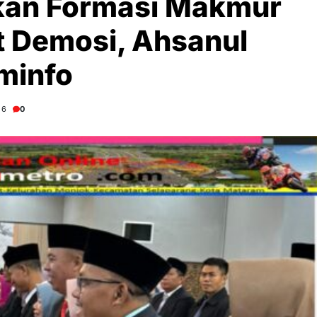
kan Formasi Makmur
t Demosi, Ahsanul
minfo
26
0