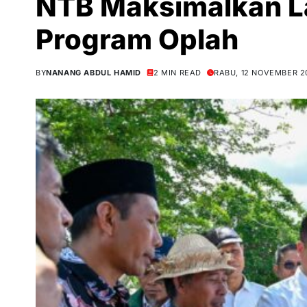
NTB Maksimalkan L
Program Oplah
BY
NANANG ABDUL HAMID
2 MIN READ
RABU, 12 NOVEMBER 2