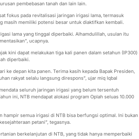
rusan pembebasan tanah dan lain lain.
 fokus pada revitalisasi jaringan irigasi lama, termasuk
masih memiliki potensi besar untuk diaktifkan kembali.
si lama yang tinggal diperbaiki. Alhamdulillah, usulan itu
ementasikan”, ucapnya.
ujak kini dapat melakukan tiga kali panen dalam setahun (IP300)
lah diperbaiki.
hari ke depan kita panen. Terima kasih kepada Bapak Presiden,
uhan rakyat selalu langsung direspons”, ujar miq Iqbal
mendata seluruh jaringan irigasi yang belum tersentuh
Tahun ini, NTB mendapat alokasi program Oplah seluas 10.000
n hampir semua irigasi di NTB bisa berfungsi optimal. Ini bukan
kesejahteraan petani”, tegasnya.
ertanian berkelanjutan di NTB, yang tidak hanya memperbaiki