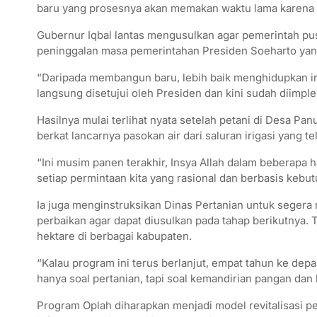
baru yang prosesnya akan memakan waktu lama karena u
Gubernur Iqbal lantas mengusulkan agar pemerintah pusat
peninggalan masa pemerintahan Presiden Soeharto yang 
“Daripada membangun baru, lebih baik menghidupkan iriga
langsung disetujui oleh Presiden dan kini sudah diimpl
Hasilnya mulai terlihat nyata setelah petani di Desa Pan
berkat lancarnya pasokan air dari saluran irigasi yang te
“Ini musim panen terakhir, Insya Allah dalam beberapa 
setiap permintaan kita yang rasional dan berbasis kebut
Ia juga menginstruksikan Dinas Pertanian untuk segera 
perbaikan agar dapat diusulkan pada tahap berikutnya. 
hektare di berbagai kabupaten.
“Kalau program ini terus berlanjut, empat tahun ke depa
hanya soal pertanian, tapi soal kemandirian pangan dan 
Program Oplah diharapkan menjadi model revitalisasi p