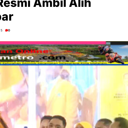
 Resmi Ambil Alih
bar
25
0