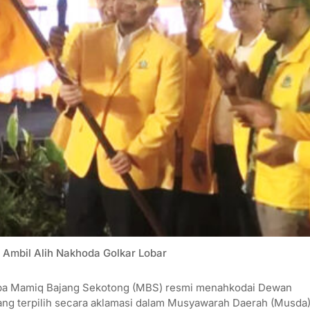
i Ambil Alih Nakhoda Golkar Lobar
sapa Mamiq Bajang Sekotong (MBS) resmi menahkodai Dewan
yang terpilih secara aklamasi dalam Musyawarah Daerah (Musda