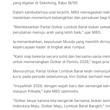
yang digelar di Sekotong, Rabu (8/10).
Dalam sambutannya usai terpilih, MBS menegaskan bah
melainkan momentum kebangkitan dan persatuan bagi ka
“Membesarkan Partai Golkar Lombok Barat bukan sekada
perubahan menuju arah yang lebih baik,” ujar MBS.
Ia menambahkan, keputusan Musda yang memilih dirinya
kepercayaan kader di tingkat akar rumput.
“Kami siap bekerja secara solid dan bersama-sama memb
untuk memenangkan Golkar di Pemilu 2029,” tegas pria
Menurutnya, Partai Golkar Lombok Barat telah menunjukk
kursi pada periode sebelumnya, kini Golkar berhasil m
“InsyaAllah 2029, dengan wajah baru dan semangat bar
maupun Pilkada,” kata MBS optimistis.
“Golkar besar karena kita bergerak bersama, bukan sendi
Indonesia Maju. Golkar Maju, Lombok Barat Bangkit,” i