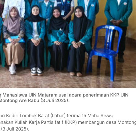
ng Mahasiswa UIN Mataram usai acara penerimaan KKP UIN
Montong Are Rabu (3 Juli 2025).
 Kediri Lombok Barat (Lobar) terima 15 Maha Siswa
anakan Kuliah Kerja Partisifatif (KKP) membangun desa Monton
(3 Juli 2025).