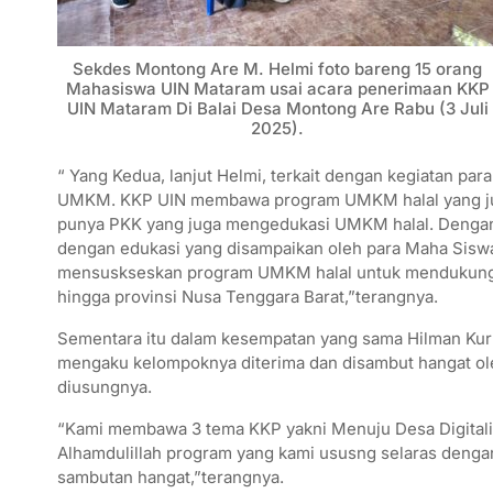
Sekdes Montong Are M. Helmi foto bareng 15 orang
Mahasiswa UIN Mataram usai acara penerimaan KKP
UIN Mataram Di Balai Desa Montong Are Rabu (3 Juli
2025).
“ Yang Kedua, lanjut Helmi, terkait dengan kegiatan pa
UMKM. KKP UIN membawa program UMKM halal yang jug
punya PKK yang juga mengedukasi UMKM halal. Dengan 
dengan edukasi yang disampaikan oleh para Maha Sis
mensuskseskan program UMKM halal untuk mendukung w
hingga provinsi Nusa Tenggara Barat,”terangnya.
Sementara itu dalam kesempatan yang sama Hilman Ku
mengaku kelompoknya diterima dan disambut hangat o
diusungnya.
“Kami membawa 3 tema KKP yakni Menuju Desa Digital
Alhamdulillah program yang kami ususng selaras denga
sambutan hangat,”terangnya.