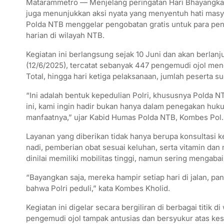
Matarammetro — Menjelang peringatan Hari Bhayangkara
juga menunjukkan aksi nyata yang menyentuh hati masya
Polda NTB menggelar pengobatan gratis untuk para penge
harian di wilayah NTB.
Kegiatan ini berlangsung sejak 10 Juni dan akan berlanj
(12/6/2025), tercatat sebanyak 447 pengemudi ojol m
Total, hingga hari ketiga pelaksanaan, jumlah peserta s
“Ini adalah bentuk kepedulian Polri, khususnya Polda
ini, kami ingin hadir bukan hanya dalam penegakan huku
manfaatnya,” ujar Kabid Humas Polda NTB, Kombes Pol.
Layanan yang diberikan tidak hanya berupa konsultasi 
nadi, pemberian obat sesuai keluhan, serta vitamin dan
dinilai memiliki mobilitas tinggi, namun sering mengab
“Bayangkan saja, mereka hampir setiap hari di jalan, p
bahwa Polri peduli,” kata Kombes Kholid.
Kegiatan ini digelar secara bergiliran di berbagai titik
pengemudi ojol tampak antusias dan bersyukur atas kes