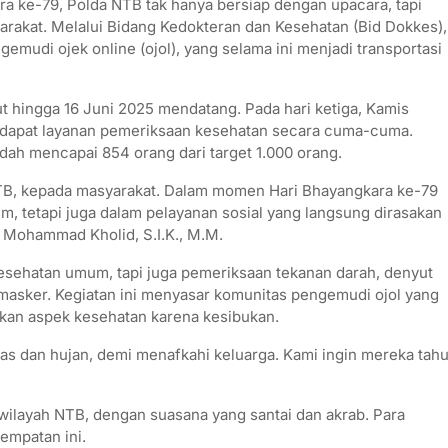
 ke-79, Polda NTB tak hanya bersiap dengan upacara, tapi
rakat. Melalui Bidang Kedokteran dan Kesehatan (Bid Dokkes),
mudi ojek online (ojol), yang selama ini menjadi transportasi
ut hingga 16 Juni 2025 mendatang. Pada hari ketiga, Kamis
endapat layanan pemeriksaan kesehatan secara cuma-cuma.
udah mencapai 854 orang dari target 1.000 orang.
 NTB, kepada masyarakat. Dalam momen Hari Bhayangkara ke-79
m, tetapi juga dalam pelayanan sosial yang langsung dirasakan
 Mohammad Kholid, S.I.K., M.M.
kesehatan umum, tapi juga pemeriksaan tekanan darah, denyut
 masker. Kegiatan ini menyasar komunitas pengemudi ojol yang
aikan aspek kesehatan karena kesibukan.
anas dan hujan, demi menafkahi keluarga. Kami ingin mereka tah
 di wilayah NTB, dengan suasana yang santai dan akrab. Para
empatan ini.