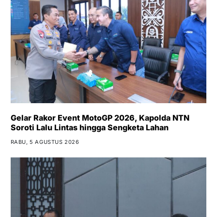
Gelar Rakor Event MotoGP 2026, Kapolda NTN
Soroti Lalu Lintas hingga Sengketa Lahan
RABU, 5 AGUSTUS 2026