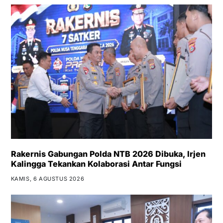
Rakernis Gabungan Polda NTB 2026 Dibuka, Irjen
Kalingga Tekankan Kolaborasi Antar Fungsi
KAMIS, 6 AGUSTUS 2026