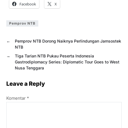
Facebook
X
Pemprov NTB
←
Pemprov NTB Dorong Naiknya Perlindungan Jamsostek
NTB
→
Tiga Tarian NTB Pukau Peserta Indonesia
Gastrodiplomacy Series: Diplomatic Tour Goes to West
Nusa Tenggara
Leave a Reply
Komentar
*