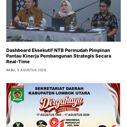
Dashboard Eksekutif NTB Permudah Pimpinan
Pantau Kinerja Pembangunan Strategis Secara
Real-Time
RABU, 5 AGUSTUS 2026