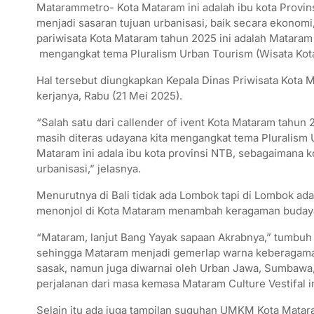
Matarammetro- Kota Mataram ini adalah ibu kota Provin
menjadi sasaran tujuan urbanisasi, baik secara ekonomi
pariwisata Kota Mataram tahun 2025 ini adalah Mataram
mengangkat tema Pluralism Urban Tourism (Wisata Kot
Hal tersebut diungkapkan Kepala Dinas Priwisata Kota 
kerjanya, Rabu (21 Mei 2025).
“Salah satu dari callender of ivent Kota Mataram tahun
masih diteras udayana kita mengangkat tema Pluralism
Mataram ini adala ibu kota provinsi NTB, sebagaimana k
urbanisasi,” jelasnya.
Menurutnya di Bali tidak ada Lombok tapi di Lombok ad
menonjol di Kota Mataram menambah keragaman budaya
“Mataram, lanjut Bang Yayak sapaan Akrabnya,” tumbuh d
sehingga Mataram menjadi gemerlap warna keberagaman 
sasak, namun juga diwarnai oleh Urban Jawa, Sumbawa,
perjalanan dari masa kemasa Mataram Culture Vestifal in
Selain itu ada juga tampilan suguhan UMKM Kota Matara