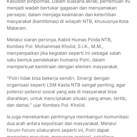
Kasubdit Binpolmas. Dalam suasana akrab, pertemuan itu
menjadi wadah bertukar gagasan dan menyamakan
persepsi, dalam menjaga keamanan dan ketertiban
masyarakat (kamtibmas) di wilayah NTB, khususnya Kota
Mataram.
Melalui siaran persnya, Kabid Humas Polda NTB,
Kombes Pol. Mohammad Kholid, S.I.K., M.M.,
menyampaikan jika kegiatan seperti ini sebagai salah
satu bentuk pendekatan humanis Polri, dalam
memperkuat kemitraan dengan elemen masyarakat.
“Polri tidak bisa bekerja sendiri. Sinergi dengan
organisasi seperti LSM Kasta NTB sangat penting, agar
potensi-potensi sosial yang ada di masyarakat bisa
diarahkan, untuk menciptakan situasi yang aman, tertib,
dan damai,” ujar Kombes Pol. Kholid.
Ia juga menekankan pentingnya membangun komunikasi
dua arah antara kepolisian dan masyarakat. Melalui
forum-forum silaturahmi seperti ini, Polri dapat
menerima masukan, menyerap aspirasi, sekaligus