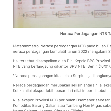
Neraca Perdagangan NTB Ta
Matarammetro-Neraca perdagangan NTB pada bulan De
neraca perdagangan kumulatif tahun 2022 mengalami Su
Hal tersebut disampaikan oleh Plh. Kepala BPS Provin
NTB yang berlangsung dikantor BPS NTB, Senin (16/01).
“Neraca perdaganagan kita selalu Surplus, jadi angkanya 
Neraca perdagangan merupakan selisih antara nilai eksp
Ketika nilai ekspor lebih besar dari nilai impor disebut
Nilai ekspor Provinsi NTB per bulan Dsemeber sebesar 
Komoditas Barang Galian atau Tambang Non Migas sebes
Korea Selatan, Jepang, Cina dan Filipina.