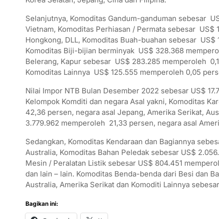
Selanjutnya, Komoditas Gandum-ganduman sebesar US$ 
Vietnam, Komoditas Perhiasan / Permata sebesar US$ 1
Hongkong, DLL, Komoditas Buah-buahan sebesar US$ 1.
Komoditas Biji-bijian berminyak US$ 328.368 memperol
Belerang, Kapur sebesar US$ 283.285 memperoleh 0,12
Komoditas Lainnya US$ 125.555 memperoleh 0,05 perse
Nilai Impor NTB Bulan Desember 2022 sebesar US$ 17.
Kelompok Komditi dan negara Asal yakni, Komoditas Ka
42,36 persen, negara asal Jepang, Amerika Serikat, Au
3.779.962 memperoleh 21,33 persen, negara asal Amerika
Sedangkan, Komoditas Kendaraan dan Bagiannya sebesar
Australia, Komoditas Bahan Peledak sebesar US$ 2.056.
Mesin / Peralatan Listik sebesar US$ 804.451 memperole
dan lain – lain. Komoditas Benda-benda dari Besi dan 
Australia, Amerika Serikat dan Komoditi Lainnya sebesar
Bagikan ini: