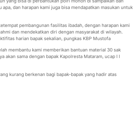
pun yang bisa di perbantukan polri mohon di sampaikan dan
u apa, dan harapan kami juga bisa mendapatkan masukan untuk
empat pembangunan fasilitas ibadah, dengan harapan kami
urahmi dan mendekatkan diri dengan masyarakat di wilayah.
ktifitas harian bapak sekalian, pungkas KBP Mustofa
elah membantu kami memberikan bantuan material 30 sak
a akan sama dengan bapak Kapolresta Mataram, ucap I I
ang kurang berkenan bagi bapak-bapak yang hadir atas