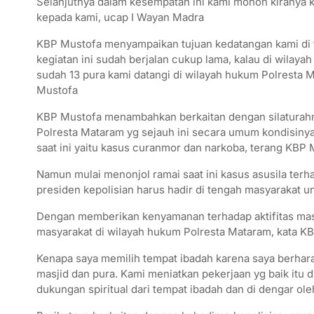
Selanjutnya dalam kesempatan ini kami mohon kiranya 
kepada kami, ucap I Wayan Madra
KBP Mustofa menyampaikan tujuan kedatangan kami di te
kegiatan ini sudah berjalan cukup lama, kalau di wilayah
sudah 13 pura kami datangi di wilayah hukum Polresta 
Mustofa
KBP Mustofa menambahkan berkaitan dengan silaturahmi
Polresta Mataram yg sejauh ini secara umum kondisinya
saat ini yaitu kasus curanmor dan narkoba, terang KBP
Namun mulai menonjol ramai saat ini kasus asusila terh
presiden kepolisian harus hadir di tengah masyarakat 
Dengan memberikan kenyamanan terhadap aktifitas mas
masyarakat di wilayah hukum Polresta Mataram, kata K
Kenapa saya memilih tempat ibadah karena saya berhara
masjid dan pura. Kami meniatkan pekerjaan yg baik itu
dukungan spiritual dari tempat ibadah dan di dengar 