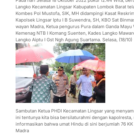
Pada hari Selasa 18 Oktober 2022 pukul 12.44 Wita, b
Langko Kecamatan Lingsar Kabupaten Lombok Barat tel
Kombes Pol Mustofa, SIK, MH didampingi Kasat Reskrim
Kapolsek Lingsar Iptu I B Suwendra, SH, KBO Sat Binmas
wayan Madra, Ketua pengurus Pura dalam Ganda Mayu W
Kemenag NTB I Komang Suenten, Kades Langko Mawardi
Langko Aiptu I Gst Ngh Agung Suartama. Selasa, (18/10)
Sambutan Ketua PHDI Kecamatan Lingsar yang menyamp
ini tentunya kita bisa bersilaturahmi dengan kapolresta
informasikan bahwa umat Hindu di sini berjumlah 76 KK
Madra