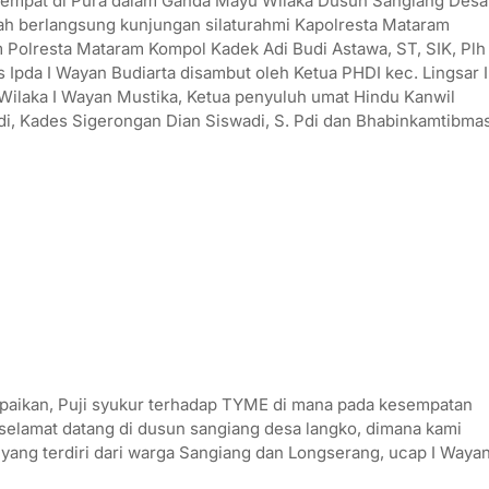
ertempat di Pura dalam Ganda Mayu Wilaka Dusun Sangiang Desa
ah berlangsung kunjungan silaturahmi Kapolresta Mataram
 Polresta Mataram Kompol Kadek Adi Budi Astawa, ST, SIK, Plh
 Ipda I Wayan Budiarta disambut oleh Ketua PHDI kec. Lingsar I
ilaka I Wayan Mustika, Ketua penyuluh umat Hindu Kanwil
, Kades Sigerongan Dian Siswadi, S. Pdi dan Bhabinkamtibma
aikan, Puji syukur terhadap TYME di mana pada kesempatan
, selamat datang di dusun sangiang desa langko, dimana kami
 yang terdiri dari warga Sangiang dan Longserang, ucap I Waya