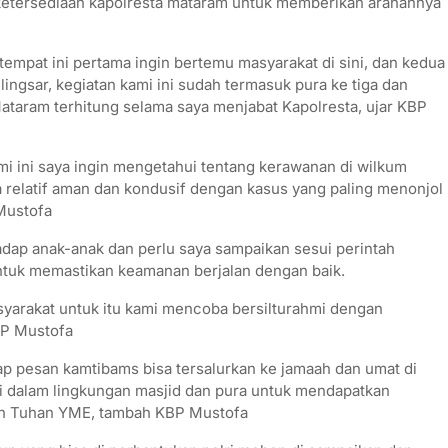
ketersediaan kapolresta mataram untuk memberikan arahannya
mpat ini pertama ingin bertemu masyarakat di sini, dan kedua
 lingsar, kegiatan kami ini sudah termasuk pura ke tiga dan
Mataram terhitung selama saya menjabat Kapolresta, ujar KBP
 ini saya ingin mengetahui tentang kerawanan di wilkum
 relatif aman dan kondusif dengan kasus yang paling menonjol
 Mustofa
adap anak-anak dan perlu saya sampaikan sesui perintah
untuk memastikan keamanan berjalan dengan baik.
yarakat untuk itu kami mencoba bersilturahmi dengan
BP Mustofa
p pesan kamtibams bisa tersalurkan ke jamaah dan umat di
 di dalam lingkungan masjid dan pura untuk mendapatkan
oleh Tuhan YME, tambah KBP Mustofa