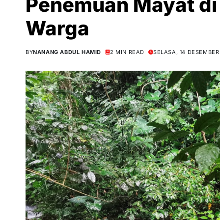
Penemuan Mayat di
Warga
BY
NANANG ABDUL HAMID
2 MIN READ
SELASA, 14 DESEMBER