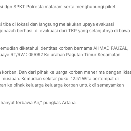
asi dgn SPKT Polresta mataram serta menghubungi piket
kasi tiba di lokasi dan langsung melakukan upaya evakuasi
enazah berhasil di evakuasi dari TKP yang selanjutnya di bawa
m kemudian diketahui identitas korban bernama AHMAD FAUZAL,
 buaye RT/RW : 05/092 Kelurahan Pagutan Timur Kecamatan
a korban. Dan dari pihak keluarga korban menerima dengan ikla
usibah. Kemudian sekitar pukul 12.51 Wita bertempat di
kan ke pihak keluarga keluarga korban untuk di semayamkan
hanyut terbawa Air,” pungkas Artana.