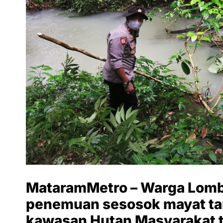
MataramMetro – Warga Lomb
penemuan sesosok mayat tan
kawasan Hutan Masyarakat t