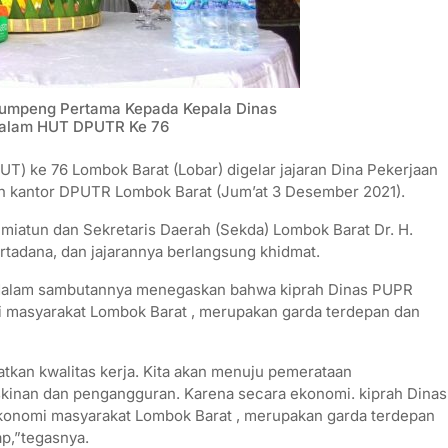
Tumpeng Pertama Kepada Kepala Dinas
 Dalam HUT DPUTR Ke 76
) ke 76 Lombok Barat (Lobar) digelar jajaran Dina Pekerjaan
 kantor DPUTR Lombok Barat (Jum’at 3 Desember 2021).
umiatun dan Sekretaris Daerah (Sekda) Lombok Barat Dr. H.
rtadana, dan jajarannya berlangsung khidmat.
i dalam sambutannya menegaskan bahwa kiprah Dinas PUPR
i masyarakat Lombok Barat , merupakan garda terdepan dan
atkan kwalitas kerja. Kita akan menuju pemerataan
inan dan pengangguran. Karena secara ekonomi. kiprah Dinas
konomi masyarakat Lombok Barat , merupakan garda terdepan
p,”tegasnya.