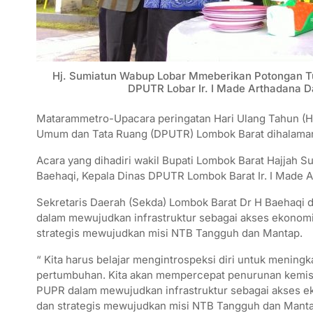
Hj. Sumiatun Wabup Lobar Mmeberikan Potongan 
DPUTR Lobar Ir. I Made Arthadana
Matarammetro-Upacara peringatan Hari Ulang Tahun (HUT
Umum dan Tata Ruang (DPUTR) Lombok Barat dihalaman
Acara yang dihadiri wakil Bupati Lombok Barat Hajjah S
Baehaqi, Kepala Dinas DPUTR Lombok Barat Ir. I Made A
Sekretaris Daerah (Sekda) Lombok Barat Dr H Baehaq
dalam mewujudkan infrastruktur sebagai akses ekonom
strategis mewujudkan misi NTB Tangguh dan Mantap.
“ Kita harus belajar mengintrospeksi diri untuk meningk
pertumbuhan. Kita akan mempercepat penurunan kemisk
PUPR dalam mewujudkan infrastruktur sebagai akses e
dan strategis mewujudkan misi NTB Tangguh dan Manta