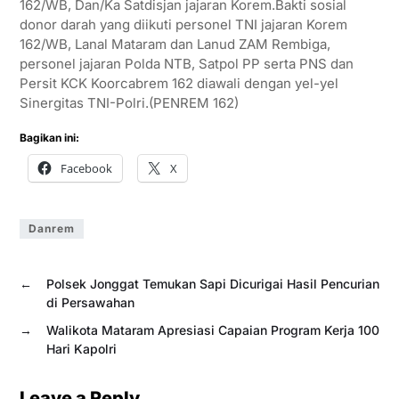
162/WB, Dan/Ka Satdisjan jajaran Korem.Bakti sosial
donor darah yang diikuti personel TNI jajaran Korem
162/WB, Lanal Mataram dan Lanud ZAM Rembiga,
personel jajaran Polda NTB, Satpol PP serta PNS dan
Persit KCK Koorcabrem 162 diawali dengan yel-yel
Sinergitas TNI-Polri.(PENREM 162)
Bagikan ini:
Facebook
X
Danrem
←
Polsek Jonggat Temukan Sapi Dicurigai Hasil Pencurian
di Persawahan
→
Walikota Mataram Apresiasi Capaian Program Kerja 100
Hari Kapolri
Leave a Reply